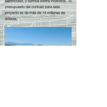
electricidad, y bomba contra incendios. El
presupuesto del contrato para este
proyecto es de más de 14 millones de
dólares.
VOLVER A PROYECTOS